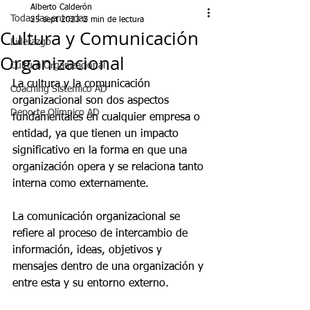
Alberto Calderón
Todas las entradas
25 sept 2023
2 min de lectura
Cultura y Comunicación
Liderazgo
Organizacional
Cultura Organizacional
La cultura y la comunicación 
Coaching Sistemico AD
organizacional son dos aspectos 
Deporte Olímpico AD
fundamentales en cualquier empresa o 
entidad, ya que tienen un impacto 
significativo en la forma en que una 
organización opera y se relaciona tanto 
interna como externamente. 
La comunicación organizacional se 
refiere al proceso de intercambio de 
información, ideas, objetivos y 
mensajes dentro de una organización y 
entre esta y su entorno externo. 