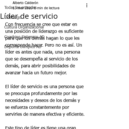
Alberto Calderón
Todas las entradas
13 mar 2023
1 min de lectura
Líder de servicio
Liderazgo
Con frecuencia se cree que estar en 
Cultura Organizacional
una posición de liderazgo es suficiente 
Coaching Sistemico AD
para que los demás hagan lo que les 
corresponde hacer. Pero no es así. Un 
Deporte Olímpico AD
líder es antes que nada, una persona 
que se desempeña al servicio de los 
demás, para abrir posibilidades de 
avanzar hacia un futuro mejor.
El líder de servicio es una persona que 
se preocupa profundamente por las 
necesidades y deseos de los demás y 
se esfuerza constantemente por 
servirles de manera efectiva y eficiente. 
Este tipo de líder es tiene una gran 