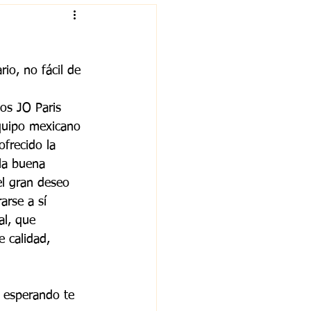
io, no fácil de 
los JO Paris 
uipo mexicano 
ofrecido la 
la buena 
l gran deseo 
arse a sí 
l, que 
 calidad, 
 esperando te 