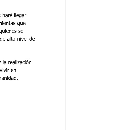
haré llegar 
mientas que 
quienes se 
e alto nivel de 
la realización 
ivir en 
manidad.