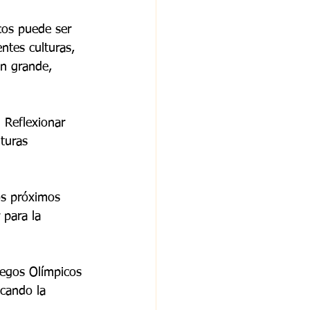
cos puede ser 
ntes culturas, 
an grande, 
 Reflexionar 
turas 
os próximos 
 para la 
uegos Olímpicos 
scando la 