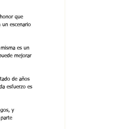
 honor que 
n un escenario 
a misma es un 
 puede mejorar 
ltado de años 
ada esfuerzo es 
igos, y 
parte 