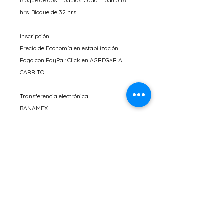
Bloque de dos módulos. Cada módulo 16
hrs. Bloque de 32 hrs.
Inscripción
Precio de Economía en estabilización
Pago con PayPal: Click en AGREGAR AL
CARRITO
Transferencia electrónica
BANAMEX
Alberto Javier Calderon Danel
Cta.0283 2150501
CLABE: 002180028321505016
Precio original: $16,000 + IVA = 18,560 pesos
Mx.
$920 Dls. USA